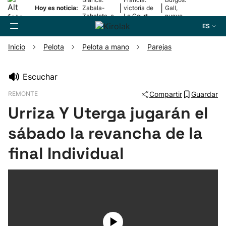
|
|
Hoy es noticia:
Zabala-
victoria de
Gall,
Zabaleta, a
Le Court-
nuevo
la final
Pienaar
líder
ES
Inicio
Pelota
Pelota a mano
Parejas
Buscador
Escuchar
REMONTE
Compartir
Guardar
Fútbol
Urriza Y Uterga jugarán el
Pelota
sábado la revancha de la
final Individual
Remo
Baloncesto
Ciclismo