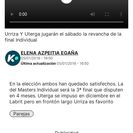
Herri-kirolak
Balonmano
Urriza Y Uterga jugarán el sábado la revancha de la
final Individual
Kirolak 360
ELENA AZPEITIA EGAÑA
Atletismo
05/01/2016 - 16:50
Última actualización
05/01/2016 - 16:50
Carreras de montaña
En la elección ambos han quedado satisfechos. La
del Masters Individual será la 3ª final que disputen
Más deportes
en 4 meses. Uterga se impuso en diciembre en el
Labrit pero en frontón largo Urriza es favorito
"Helmuga"
Parejas