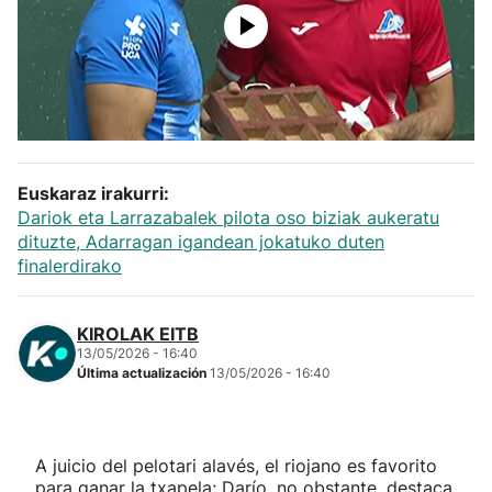
Herri-kirolak
Balonmano
Kirolak 360
Euskaraz irakurri:
Atletismo
Dariok eta Larrazabalek pilota oso biziak aukeratu
dituzte, Adarragan igandean jokatuko duten
finalerdirako
Carreras de montaña
KIROLAK EITB
Más deportes
13/05/2026 - 16:40
Última actualización
13/05/2026 - 16:40
"Helmuga"
A juicio del pelotari alavés, el riojano es favorito
para ganar la txapela; Darío, no obstante, destaca