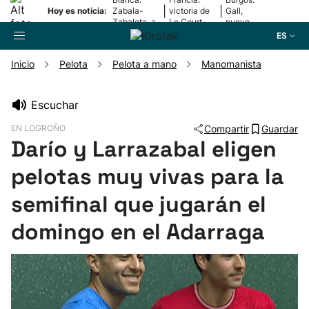
|
|
Hoy es noticia:
Zabala-
victoria de
Gall,
Zabaleta, a
Le Court-
nuevo
la final
Pienaar
líder
ES
Inicio
Pelota
Pelota a mano
Manomanista
Buscador
Escuchar
EN LOGROÑO
Compartir
Guardar
Fútbol
Darío y Larrazabal eligen
pelotas muy vivas para la
Pelota
semifinal que jugarán el
Remo
domingo en el Adarraga
Baloncesto
Ciclismo