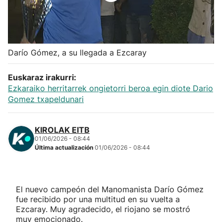
Herri-kirolak
Balonmano
Darío Gómez, a su llegada a Ezcaray
Kirolak 360
Euskaraz irakurri:
Ezkaraiko herritarrek ongietorri beroa egin diote Dario
Atletismo
Gomez txapeldunari
Carreras de montaña
KIROLAK EITB
01/06/2026 - 08:44
Última actualización
01/06/2026 - 08:44
Más deportes
"Helmuga"
El nuevo campeón del Manomanista Darío Gómez
fue recibido por una multitud en su vuelta a
Ezcaray. Muy agradecido, el riojano se mostró
muy emocionado.