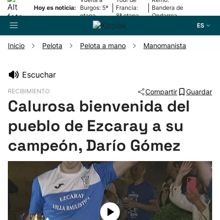
|
|
Hoy es noticia:
Burgos: 5ª
Francia:
Bandera de
etapa
8ª etapa
Ondarroa
ES
Inicio
Pelota
Pelota a mano
Manomanista
Buscador
Escuchar
RECIBIMIENTO
Compartir
Guardar
Fútbol
Calurosa bienvenida del
pueblo de Ezcaray a su
Pelota
campeón, Darío Gómez
Remo
Baloncesto
Ciclismo