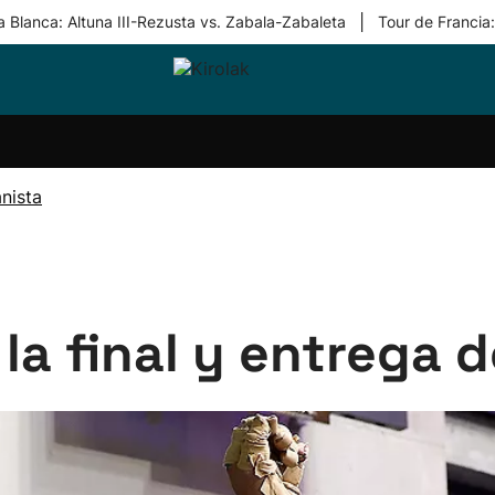
|
 Blanca: Altuna III-Rezusta vs. Zabala-Zabaleta
Tour de Francia
ri-
Balonmano
Kirolak
Atletismo
Carreras
Más
olak
360
de
deporte
Equipos
montaña
kolaritza
Competiciones
En
nista
ri-
directo
otzea
Vídeos
ol Herri
por
atira
deporte
 la final y entrega 