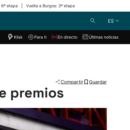
|
: 6ª etapa
Vuelta a Burgos: 3ª etapa
ES
"Helmuga"
Klisk
Para ti
En directo
Últimas noticias
Klisk
En directo
s
Para ti
Lo último
Compartir
Guardar
de premios