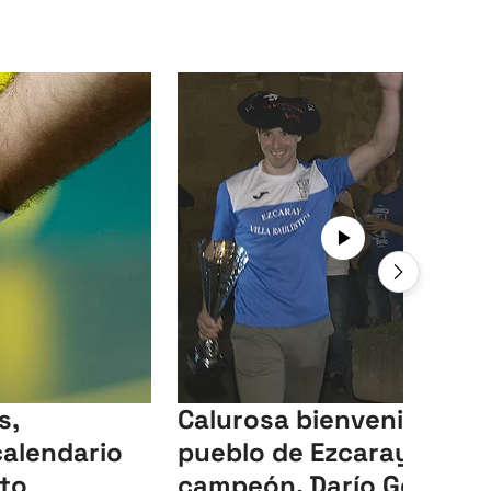
s,
Calurosa bienvenida del
calendario
pueblo de Ezcaray a su
to
campeón, Darío Gómez