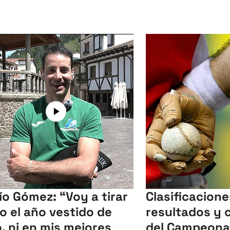
ío Gómez: “Voy a tirar
Clasificacione
o el año vestido de
resultados y 
o, ni en mis mejores
del Campeona