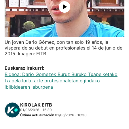
Herri-kirolak
Balonmano
Kirolak 360
Un joven Dario Gómez, con tan solo 19 años, la
víspera de su debut en profesionales el 14 de junio de
2015. Imagen: EITB
Atletismo
Euskaraz irakurri:
Carreras de montaña
Bideoa: Dario Gomezek Buruz Buruko Txapelketako
txapela lortu arte profesionaletan egindako
ibilbidearen laburpena
Más deportes
"Helmuga"
KIROLAK EITB
01/06/2026 - 16:30
Última actualización
01/06/2026 - 16:30