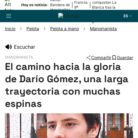
Francia:
conquistan La
|
|
Hoy es noticia:
Bandera de
9ª
Blanca tras la
Hondarribia
etapa
lesión de
ES
Mariezkurrena
II
Inicio
Pelota
Pelota a mano
Manomanista
Buscador
Escuchar
MANOMANISTA
Compartir
Guardar
Fútbol
El camino hacia la gloria
de Darío Gómez, una larga
Pelota
trayectoria con muchas
Remo
espinas
Baloncesto
Ciclismo