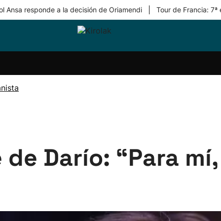
|
ol Ansa responde a la decisión de Oriamendi
Tour de Francia: 7ª
ri-
Balonmano
Kirolak
Atletismo
Carreras
Más
olak
360
de
deporte
Equipos
montaña
kolaritza
Competiciones
En
nista
ri-
directo
otzea
Vídeos
ol Herri
por
atira
deporte
 de Darío: “Para mí,