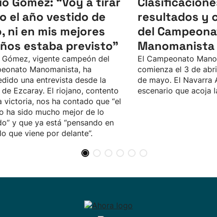
ío Gómez: “Voy a tirar
Clasificacione
o el año vestido de
resultados y 
o, ni en mis mejores
del Campeona
ños estaba previsto”
Manomanista 
 Gómez, vigente campeón del
El Campeonato Mano
eonato Manomanista, ha
comienza el 3 de abril,
dido una entrevista desde la
de mayo. El Navarra 
 de Ezcaray. El riojano, contento
escenario que acoja la
a victoria, nos ha contado que “el
o ha sido mucho mejor de lo
o” y que ya está “pensando en
lo que viene por delante”.