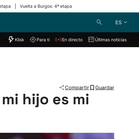
|
 etapa
Vuelta a Burgos: 4ª etapa
ES
"Helmuga"
Klisk
Para ti
En directo
Últimas noticias
Klisk
En directo
s
Para ti
Lo último
Compartir
Guardar
 mi hijo es mi