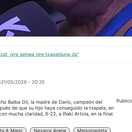
tzat, nire semea nire txapelduna da”
n
31/05/2026 - 20:35
Public
icho Balba Gil, la madre de Darío, campeón del
ués de que su hijo haya conseguido la txapela, en
n mucha claridad, 6-22, a Iñaki Artola, en la final.
ota A Mano
Navarra Arena
Manomanista