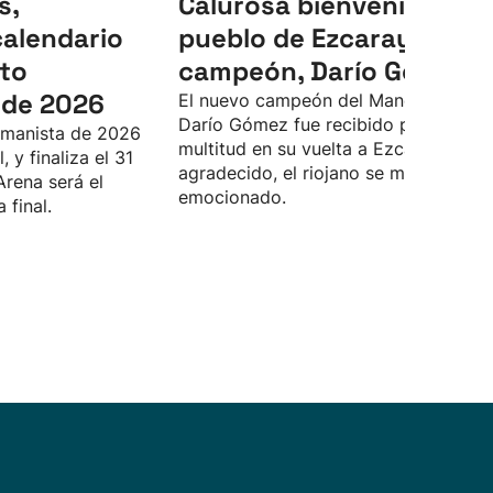
s,
Calurosa bienvenida del
calendario
pueblo de Ezcaray a su
to
campeón, Darío Gómez
de 2026
El nuevo campeón del Manomanista
Darío Gómez fue recibido por una
manista de 2026
multitud en su vuelta a Ezcaray. Muy
 y finaliza el 31
agradecido, el riojano se mostró muy
Arena será el
emocionado.
 final.