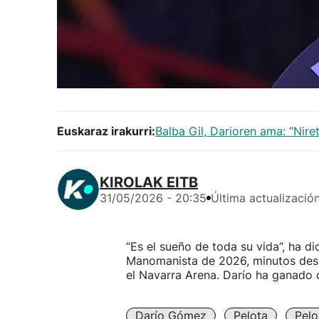
Euskaraz irakurri:
Balba Gil, Darioren ama: “Nire
KIROLAK EITB
31/05/2026 - 20:35
Última actualizació
“Es el sueño de toda su vida”, ha d
Manomanista de 2026, minutos desp
el Navarra Arena. Darío ha ganado co
Darío Gómez
Pelota
Pel