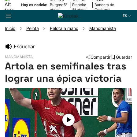
|
|
Hoy es noticia:
Burgos: 5ª
Francia:
Bandera de
etapa
8ª etapa
Ondarroa
ES
Inicio
Pelota
Pelota a mano
Manomanista
Buscador
Escuchar
MANOMANISTA
Compartir
Guardar
Fútbol
Artola en semifinales tras
lograr una épica victoria
Pelota
Remo
Baloncesto
Ciclismo