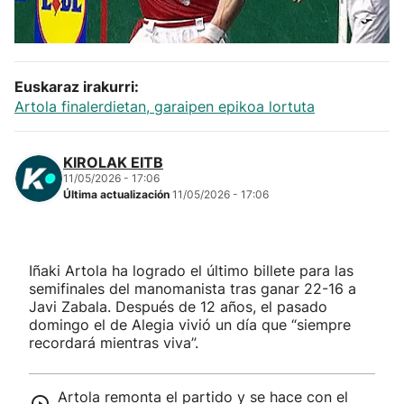
Herri-kirolak
Balonmano
Euskaraz irakurri:
Artola finalerdietan, garaipen epikoa lortuta
Kirolak 360
KIROLAK EITB
Atletismo
11/05/2026 - 17:06
Última actualización
11/05/2026 - 17:06
Carreras de montaña
Iñaki Artola ha logrado el último billete para las
Más deportes
semifinales del manomanista tras ganar 22-16 a
Javi Zabala. Después de 12 años, el pasado
"Helmuga"
domingo el de Alegia vivió un día que “siempre
recordará mientras viva”.
Artola remonta el partido y se hace con el