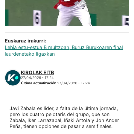
Herri-kirolak
Balonmano
Euskaraz irakurri:
Kirolak 360
Lehia estu-estua B multzoan, Buruz Burukoaren final
laurdenetako ligaxkan
Atletismo
KIROLAK EITB
Carreras de montaña
27/04/2026 - 17:24
Última actualización
27/04/2026 - 17:24
Más deportes
"Helmuga"
Javi Zabala es líder, a falta de la última jornada,
pero los cuatro pelotaris del grupo, que son
Zabala, Iker Larrazabal, Iñaki Artola y Jon Ander
Peña, tienen opciones de pasar a semifinales.