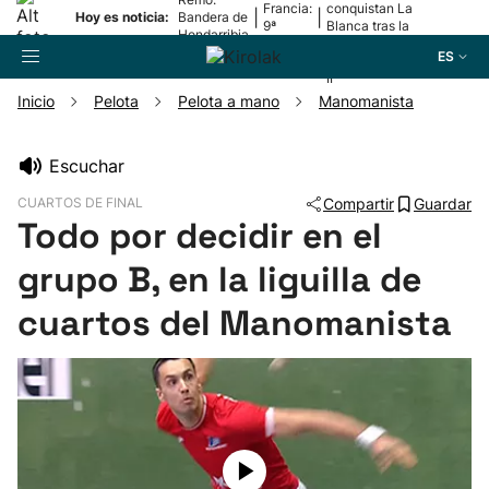
Francia:
conquistan La
|
|
Hoy es noticia:
Bandera de
9ª
Blanca tras la
Hondarribia
etapa
lesión de
ES
Mariezkurrena
II
Inicio
Pelota
Pelota a mano
Manomanista
Buscador
Escuchar
CUARTOS DE FINAL
Compartir
Guardar
Fútbol
Todo por decidir en el
grupo B, en la liguilla de
Pelota
cuartos del Manomanista
Remo
Baloncesto
Ciclismo