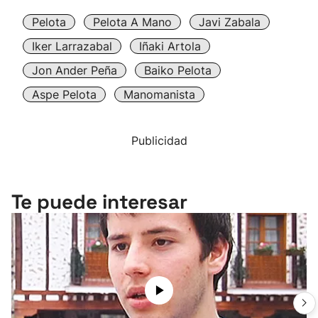
Pelota
Pelota A Mano
Javi Zabala
Iker Larrazabal
Iñaki Artola
Jon Ander Peña
Baiko Pelota
Aspe Pelota
Manomanista
Publicidad
Te puede interesar