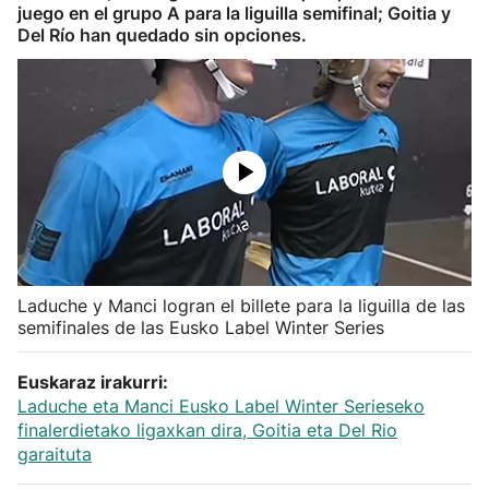
juego en el grupo A para la liguilla semifinal; Goitia y
Herri-kirolak
Del Río han quedado sin opciones.
Balonmano
Kirolak 360
Atletismo
Carreras de montaña
Laduche y Manci logran el billete para la liguilla de las
semifinales de las Eusko Label Winter Series
Más deportes
Euskaraz irakurri:
"Helmuga"
Laduche eta Manci Eusko Label Winter Serieseko
finalerdietako ligaxkan dira, Goitia eta Del Rio
garaituta