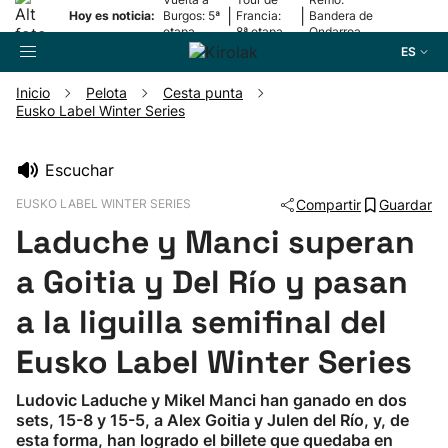
|
|
Hoy es noticia:
Burgos: 5ª
Francia:
Bandera de
etapa
8ª etapa
Ondarroa
ES
Inicio
Pelota
Cesta punta
Eusko Label Winter Series
Buscador
Escuchar
Fútbol
EUSKO LABEL WINTER SERIES
Compartir
Guardar
Laduche y Manci superan
Pelota
a Goitia y Del Río y pasan
Remo
a la liguilla semifinal del
Eusko Label Winter Series
Baloncesto
Ludovic Laduche y Mikel Manci han ganado en dos
sets, 15-8 y 15-5, a Alex Goitia y Julen del Río, y, de
Ciclismo
esta forma, han logrado el billete que quedaba en