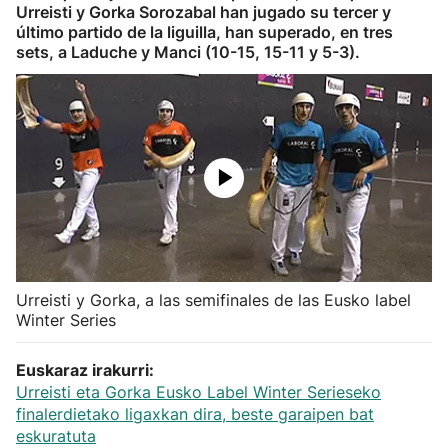
Urreisti y Gorka Sorozabal han jugado su tercer y
Herri-kirolak
último partido de la liguilla, han superado, en tres
sets, a Laduche y Manci (10-15, 15-11 y 5-3).
Balonmano
Kirolak 360
Atletismo
Carreras de montaña
Urreisti y Gorka, a las semifinales de las Eusko label
Más deportes
Winter Series
"Helmuga"
Euskaraz irakurri:
Urreisti eta Gorka Eusko Label Winter Serieseko
finalerdietako ligaxkan dira, beste garaipen bat
eskuratuta