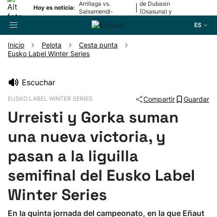
Arrillaga vs.
de Dubasin
|
Hoy es noticia:
Salsamendi-
(Osasuna) y
Bergara y Erasun
Valentini
ES
vs. Gaminde
(Alavés)
Inicio
Pelota
Cesta punta
Eusko Label Winter Series
Buscador
Escuchar
Fútbol
EUSKO LABEL WINTER SERIES
Compartir
Guardar
Urreisti y Gorka suman
Pelota
una nueva victoria, y
Remo
pasan a la liguilla
semifinal del Eusko Label
Baloncesto
Winter Series
Ciclismo
En la quinta jornada del campeonato, en la que Eñaut