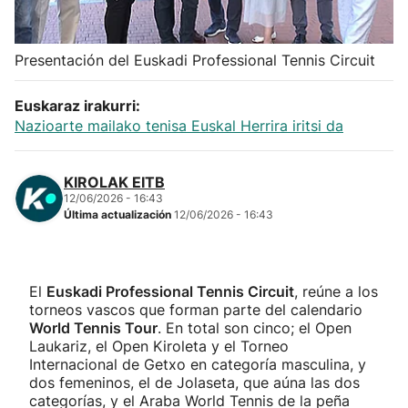
Herri-kirolak
Presentación del Euskadi Professional Tennis Circuit
Balonmano
Euskaraz irakurri:
Nazioarte mailako tenisa Euskal Herrira iritsi da
Kirolak 360
Atletismo
KIROLAK EITB
12/06/2026 - 16:43
Última actualización
12/06/2026 - 16:43
Carreras de montaña
Más deportes
El
Euskadi Professional Tennis Circuit
, reúne a los
torneos vascos que forman parte del calendario
"Helmuga"
World Tennis Tour
. En total son cinco; el Open
Laukariz, el Open Kiroleta y el Torneo
Internacional de Getxo en categoría masculina, y
dos femeninos, el de Jolaseta, que aúna las dos
categorías, y el Araba World Tennis de la peña