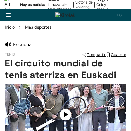
victoria de
|
|
Hoy es noticia:
Larrazabal-
Onley
Vollering,
Mariezkurrena
gana la
en la 5ª
II, a la final
2ª etapa
ES
etapa
Inicio
Más deportes
Buscador
Escuchar
TENIS
Compartir
Guardar
Fútbol
El circuito mundial de
tenis aterriza en Euskadi
Pelota
Remo
Baloncesto
Ciclismo