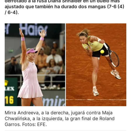
derrotado a la rusa Diana Shnaider en un duelo más
ajustado que también ha durado dos mangas (7-6 (4)
Herri-kirolak
/ 6-4).
Balonmano
Kirolak 360
Atletismo
Carreras de montaña
Más deportes
"Helmuga"
Mirra Andreeva, a la derecha, jugará contra Maja
Chwalińska, a la izquierda, la gran final de Roland
Garros. Fotos: EFE.