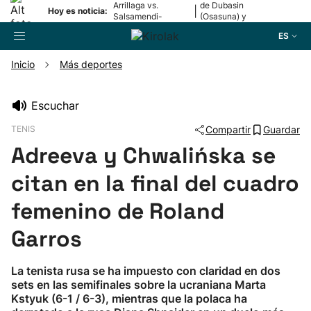
Arrillaga vs.
de Dubasin
|
Hoy es noticia:
Salsamendi-
(Osasuna) y
Bergara y Erasun
Valentini
ES
vs. Gaminde
(Alavés)
Inicio
Más deportes
Buscador
Escuchar
TENIS
Compartir
Guardar
Fútbol
Adreeva y Chwalińska se
Pelota
citan en la final del cuadro
femenino de Roland
Remo
Garros
Baloncesto
La tenista rusa se ha impuesto con claridad en dos
sets en las semifinales sobre la ucraniana Marta
Ciclismo
Kstyuk (6-1 / 6-3), mientras que la polaca ha