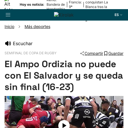
Francia:
conquistan La
|
|
Hoy es noticia:
Bandera de
9ª
Blanca tras la
Hondarribia
etapa
lesión de
ES
Mariezkurrena
II
Inicio
Más deportes
Buscador
Escuchar
SEMIFINAL DE COPA DE RUGBY
Compartir
Guardar
Fútbol
El Ampo Ordizia no puede
Pelota
con El Salvador y se queda
sin final (16-23)
Remo
Baloncesto
Ciclismo