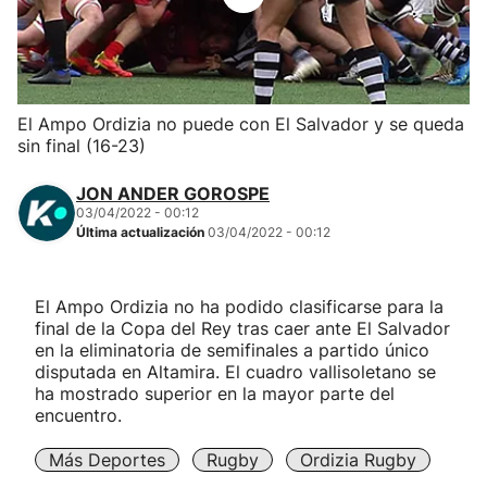
Herri-kirolak
Balonmano
El Ampo Ordizia no puede con El Salvador y se queda
sin final (16-23)
Kirolak 360
JON ANDER GOROSPE
Atletismo
03/04/2022 - 00:12
Última actualización
03/04/2022 - 00:12
Carreras de montaña
El Ampo Ordizia no ha podido clasificarse para la
final de la Copa del Rey tras caer ante El Salvador
Más deportes
en la eliminatoria de semifinales a partido único
disputada en Altamira. El cuadro vallisoletano se
"Helmuga"
ha mostrado superior en la mayor parte del
encuentro.
Más Deportes
Rugby
Ordizia Rugby