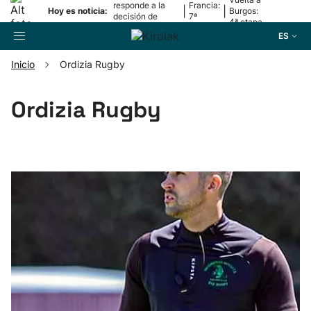
responde a la
Francia:
|
|
Hoy es noticia:
Burgos:
decisión de
7ª
4ª etapa
Oriamendi
etapa
ES
Inicio
Ordizia Rugby
Buscador
Ordizia Rugby
Fútbol
Pelota
Remo
Baloncesto
Ciclismo