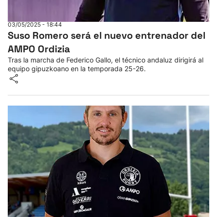
Herri-kirolak
03/05/2025 - 18:44
Suso Romero será el nuevo entrenador del
Balonmano
AMPO Ordizia
Tras la marcha de Federico Gallo, el técnico andaluz dirigirá al
Kirolak 360
equipo gipuzkoano en la temporada 25-26.
Atletismo
Carreras de montaña
Más deportes
"Helmuga"