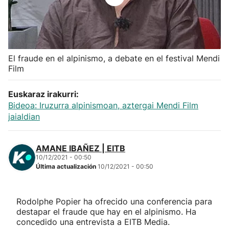
Herri-kirolak
Balonmano
El fraude en el alpinismo, a debate en el festival Mendi
Film
Kirolak 360
Euskaraz irakurri:
Atletismo
Bideoa: Iruzurra alpinismoan, aztergai Mendi Film
jaialdian
Carreras de montaña
AMANE IBAÑEZ | EITB
Más deportes
10/12/2021 - 00:50
Última actualización
10/12/2021 - 00:50
"Helmuga"
Rodolphe Popier ha ofrecido una conferencia para
destapar el fraude que hay en el alpinismo. Ha
concedido una entrevista a EITB Media.