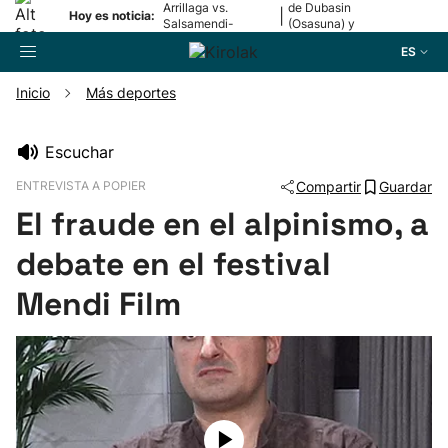
Arrillaga vs.
de Dubasin
|
Hoy es noticia:
Salsamendi-
(Osasuna) y
Bergara y Erasun
Valentini
ES
vs. Gaminde
(Alavés)
Inicio
Más deportes
Buscador
Escuchar
ENTREVISTA A POPIER
Compartir
Guardar
Fútbol
El fraude en el alpinismo, a
Pelota
debate en el festival
Mendi Film
Remo
Baloncesto
Ciclismo