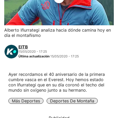
Herri-kirolak
Balonmano
Alberto Iñurrategi analiza hacia dónde camina hoy en
día el montañismo
Kirolak 360
EITB
Atletismo
15/05/2020 - 17:25
Última actualización
15/05/2020 - 17:25
Carreras de montaña
Ayer recordamos el 40 aniversario de la primera
cumbre vasca en el Everest. Hoy hemos estado
Más deportes
con Iñurrategi que en su día coronó el techo del
mundo sin oxígeno junto a su hermano.
"Helmuga"
Más Deportes
Deportes De Montaña