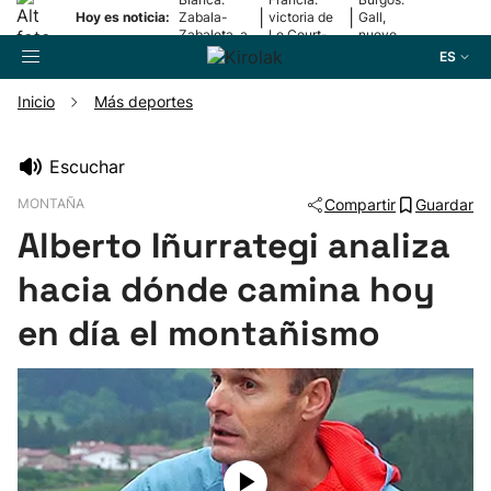
|
|
Hoy es noticia:
Zabala-
victoria de
Gall,
Zabaleta, a
Le Court-
nuevo
la final
Pienaar
líder
ES
Inicio
Más deportes
Buscador
Escuchar
MONTAÑA
Compartir
Guardar
Fútbol
Alberto Iñurrategi analiza
Pelota
hacia dónde camina hoy
en día el montañismo
Remo
Baloncesto
Ciclismo