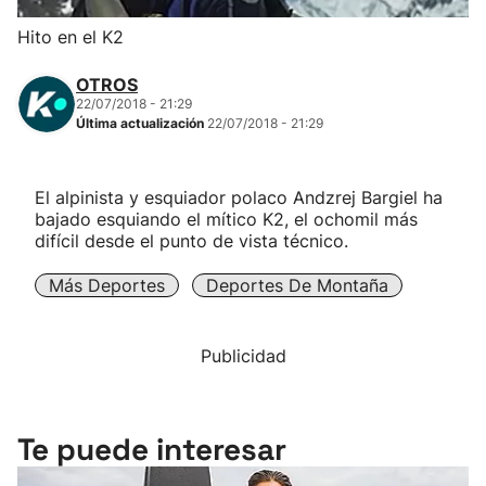
Herri-kirolak
Hito en el K2
OTROS
Balonmano
22/07/2018 - 21:29
Última actualización
22/07/2018 - 21:29
Kirolak 360
El alpinista y esquiador polaco Andzrej Bargiel ha
Atletismo
bajado esquiando el mítico K2, el ochomil más
difícil desde el punto de vista técnico.
Carreras de montaña
Más Deportes
Deportes De Montaña
Más deportes
Publicidad
"Helmuga"
Te puede interesar