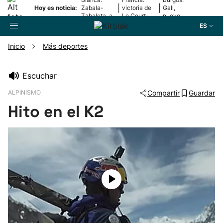
|
|
Hoy es noticia:
Zabala-
victoria de
Gall,
Zabaleta, a
Le Court-
nuevo
la final
Pienaar
líder
ES
Inicio
Más deportes
Buscador
Escuchar
ALPINISMO
Compartir
Guardar
Fútbol
Hito en el K2
Pelota
Remo
Baloncesto
Ciclismo