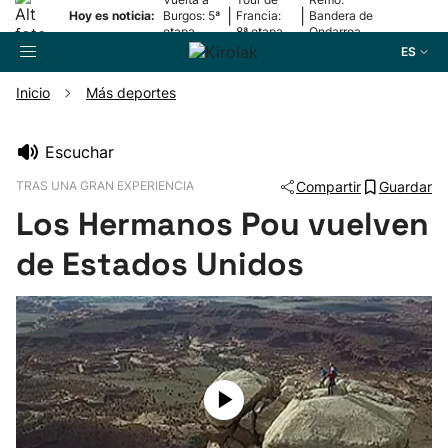
|
|
Hoy es noticia:
Burgos: 5ª
Francia:
Bandera de
etapa
8ª etapa
Ondarroa
ES
Inicio
Más deportes
Buscador
Escuchar
TRAS UNA GRAN EXPERIENCIA
Compartir
Guardar
Fútbol
Los Hermanos Pou vuelven
Pelota
de Estados Unidos
Remo
Baloncesto
Ciclismo