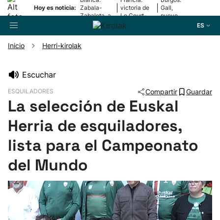
|
|
Hoy es noticia:
Zabala-
victoria de
Gall,
Zabaleta, a
Le Court-
nuevo
la final
Pienaar
líder
ES
Inicio
Herri-kirolak
Buscador
Escuchar
ESQUILADORES
Compartir
Guardar
Fútbol
La selección de Euskal
Herria de esquiladores,
Pelota
lista para el Campeonato
Remo
del Mundo
Baloncesto
Ciclismo