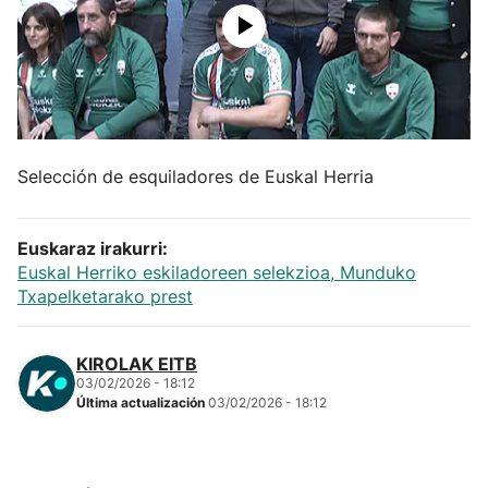
Herri-kirolak
Balonmano
Kirolak 360
Selección de esquiladores de Euskal Herria
Atletismo
Euskaraz irakurri:
Euskal Herriko eskiladoreen selekzioa, Munduko
Carreras de montaña
Txapelketarako prest
Más deportes
KIROLAK EITB
03/02/2026 - 18:12
"Helmuga"
Última actualización
03/02/2026 - 18:12