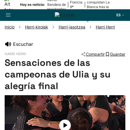
Francia:
conquistan La
|
|
Hoy es noticia:
Bandera de
9ª
Blanca tras la
Hondarribia
etapa
lesión de
ES
Mariezkurrena
II
Inicio
Herri-kirolak
Harri-jasotzea
Harri Herri
Buscador
Escuchar
HARRI HERRI
Compartir
Guardar
Fútbol
Sensaciones de las
campeonas de Ulia y su
Pelota
alegría final
Remo
Baloncesto
Ciclismo