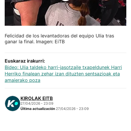
Herri-kirolak
Balonmano
Felicidad de los levantadoras del equipo Ulia tras
Kirolak 360
ganar la final. Imagen: EiTB
Atletismo
Euskaraz irakurri:
Bideo: Ulia taldeko harri-jasotzaile txapeldunek Harri
Carreras de montaña
Herriko finalean zehar izan dituzten sentsazioak eta
amaierako poza
Más deportes
KIROLAK EITB
27/04/2026 - 23:09
"Helmuga"
Última actualización
27/04/2026 - 23:09