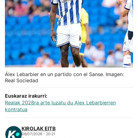
Herri-kirolak
Balonmano
Kirolak 360
Atletismo
Álex Lebarbier en un partido con el Sanse. Imagen:
Carreras de montaña
Real Sociedad
Más deportes
Euskaraz irakurri:
Realak 2028ra arte luzatu du Alex Lebarbierren
kontratua
"Helmuga"
KIROLAK EITB
08/07/2026 - 20:21