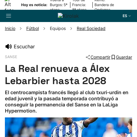
|
|
Hoy es noticia:
Burgos: 5ª
Francia:
Bandera de
etapa
8ª etapa
Ondarroa
ES
Inicio
Fútbol
Equipos
Real Sociedad
Buscador
Escuchar
SANSE
Compartir
Guardar
Fútbol
La Real renueva a Álex
Pelota
Lebarbier hasta 2028
El centrocampista francés llegó al club txuri-urdin en
Remo
edad juvenil y la pasada temporada contribuyó a
conseguir la permanencia del Sanse en la LaLiga
Hypermotion.
Baloncesto
Ciclismo