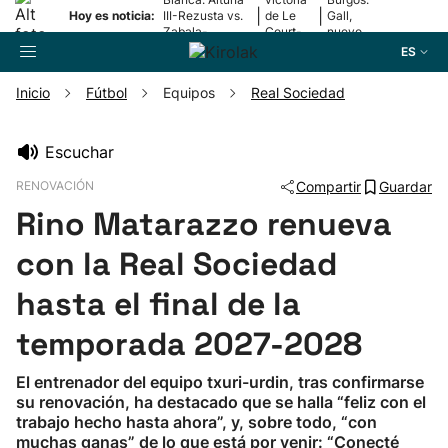
|
|
Hoy es noticia:
III-Rezusta vs.
de Le
Gall,
Zabala-
Court-
nuevo
Zabaleta
Pienaar
líder
ES
Inicio
Fútbol
Equipos
Real Sociedad
Buscador
Escuchar
RENOVACIÓN
Compartir
Guardar
Fútbol
Rino Matarazzo renueva
Pelota
con la Real Sociedad
hasta el final de la
Remo
temporada 2027-2028
Baloncesto
El entrenador del equipo txuri-urdin, tras confirmarse
su renovación, ha destacado que se halla “feliz con el
Ciclismo
trabajo hecho hasta ahora”, y, sobre todo, “con
muchas ganas” de lo que está por venir: “Conecté