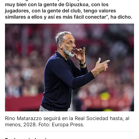
muy bien con la gente de Gipuzkoa, con los
Herri-kirolak
jugadores, con la gente del club, tengo valores
similares a ellos y así es más fácil conectar”, ha dicho.
Balonmano
Kirolak 360
Atletismo
Carreras de montaña
Más deportes
"Helmuga"
Rino Matarazzo seguirá en la Real Sociedad hasta, al
menos, 2028. Foto: Europa Press.