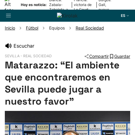
|
|
Hoy es noticia:
Zabala-
victoria de
Gall,
Zabaleta, a
Le Court-
nuevo
la final
Pienaar
líder
ES
Inicio
Fútbol
Equipos
Real Sociedad
Buscador
Escuchar
SEVILLA - REAL SOCIEDAD
Compartir
Guardar
Fútbol
Matarazzo: “El ambiente
que encontraremos en
Pelota
Sevilla puede jugar a
Remo
nuestro favor"
Baloncesto
Ciclismo