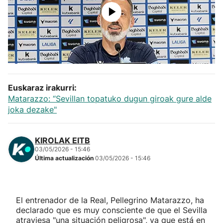
Herri-kirolak
Balonmano
Kirolak 360
Euskaraz irakurri:
Atletismo
Matarazzo: “Sevillan topatuko dugun giroak gure alde
joka dezake"
Carreras de montaña
KIROLAK EITB
03/05/2026 - 15:46
Más deportes
Última actualización
03/05/2026 - 15:46
"Helmuga"
El entrenador de la Real, Pellegrino Matarazzo, ha
declarado que es muy consciente de que el Sevilla
atraviesa "una situación peligrosa", ya que está en