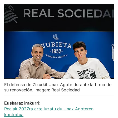
Herri-kirolak
Balonmano
Kirolak 360
Atletismo
Carreras de montaña
Más deportes
El defensa de Zizurkil Unax Agote durante la firma de
su renovación. Imagen: Real Sociedad
"Helmuga"
Euskaraz irakurri:
Realak 2027ra arte luzatu du Unax Agoteren
kontratua