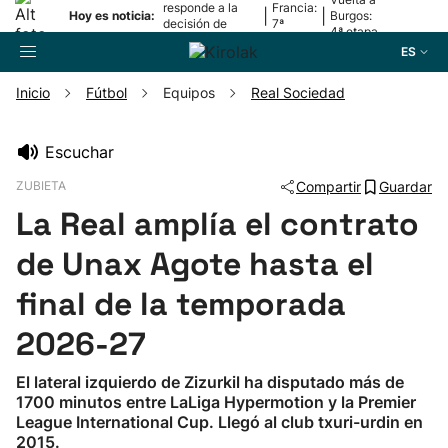
responde a la
Francia:
|
|
Hoy es noticia:
Burgos:
decisión de
7ª
4ª etapa
Oriamendi
etapa
ES
Inicio
Fútbol
Equipos
Real Sociedad
Buscador
Escuchar
ZUBIETA
Compartir
Guardar
Fútbol
La Real amplía el contrato
Pelota
de Unax Agote hasta el
final de la temporada
Remo
2026-27
Baloncesto
El lateral izquierdo de Zizurkil ha disputado más de
1700 minutos entre LaLiga Hypermotion y la Premier
Ciclismo
League International Cup. Llegó al club txuri-urdin en
2015.