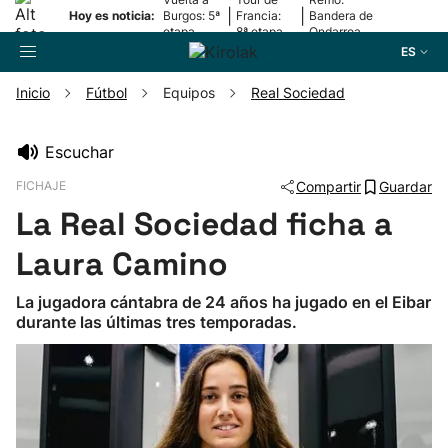
|
|
Hoy es noticia:
Burgos: 5ª
Francia:
Bandera de
etapa
8ª etapa
Ondarroa
ES
Inicio
Fútbol
Equipos
Real Sociedad
Buscador
Escuchar
FICHAJE
Compartir
Guardar
Fútbol
La Real Sociedad ficha a
Pelota
Laura Camino
La jugadora cántabra de 24 años ha jugado en el Eibar
Remo
durante las últimas tres temporadas.
Baloncesto
Ciclismo