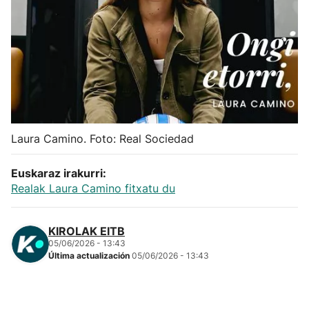
Herri-kirolak
Balonmano
Kirolak 360
Atletismo
Laura Camino. Foto: Real Sociedad
Carreras de montaña
Euskaraz irakurri:
Realak Laura Camino fitxatu du
Más deportes
KIROLAK EITB
05/06/2026 - 13:43
"Helmuga"
Última actualización
05/06/2026 - 13:43