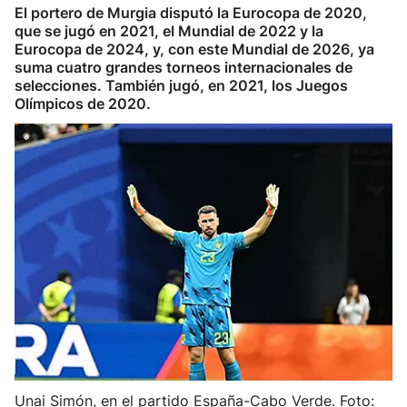
El portero de Murgia disputó la Eurocopa de 2020,
Herri-kirolak
que se jugó en 2021, el Mundial de 2022 y la
Eurocopa de 2024, y, con este Mundial de 2026, ya
suma cuatro grandes torneos internacionales de
Balonmano
selecciones. También jugó, en 2021, los Juegos
Olímpicos de 2020.
Kirolak 360
Atletismo
Carreras de montaña
Más deportes
"Helmuga"
Unai Simón, en el partido España-Cabo Verde. Foto: