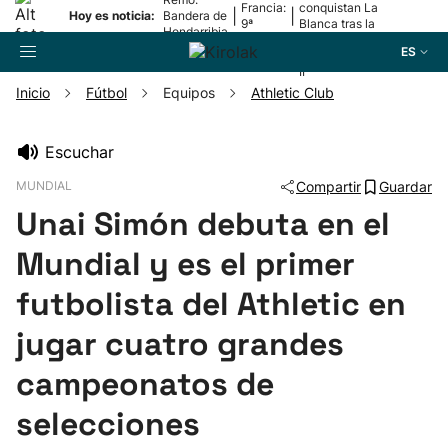
Francia:
conquistan La
|
|
Hoy es noticia:
Bandera de
9ª
Blanca tras la
Hondarribia
etapa
lesión de
ES
Mariezkurrena
II
Inicio
Fútbol
Equipos
Athletic Club
Buscador
Escuchar
MUNDIAL
Compartir
Guardar
Fútbol
Unai Simón debuta en el
Pelota
Mundial y es el primer
futbolista del Athletic en
Remo
jugar cuatro grandes
Baloncesto
campeonatos de
selecciones
Ciclismo