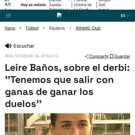
|
|
Hoy es noticia:
Zabala-
victoria de
Gall,
Zabaleta, a
Le Court-
nuevo
la final
Pienaar
líder
ES
Inicio
Fútbol
Equipos
Athletic Club
Buscador
Escuchar
REAL SOCIEDAD VS. ATHLETIC
Compartir
Guardar
Fútbol
Leire Baños, sobre el derbi:
Pelota
''Tenemos que salir con
ganas de ganar los
Remo
duelos''
Baloncesto
Ciclismo