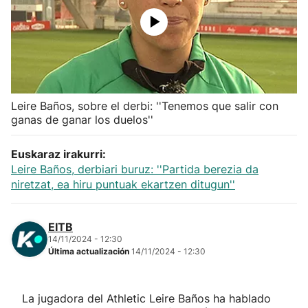
Herri-kirolak
Balonmano
Kirolak 360
Leire Baños, sobre el derbi: ''Tenemos que salir con
ganas de ganar los duelos''
Atletismo
Euskaraz irakurri:
Leire Baños, derbiari buruz: ''Partida berezia da
Carreras de montaña
niretzat, ea hiru puntuak ekartzen ditugun''
Más deportes
EITB
14/11/2024 - 12:30
"Helmuga"
Última actualización
14/11/2024 - 12:30
La jugadora del Athletic Leire Baños ha hablado