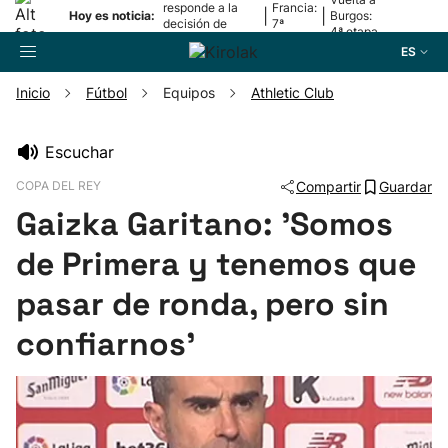
responde a la
Francia:
|
|
Hoy es noticia:
Burgos:
decisión de
7ª
4ª etapa
Oriamendi
etapa
ES
Inicio
Fútbol
Equipos
Athletic Club
Buscador
Escuchar
COPA DEL REY
Compartir
Guardar
Fútbol
Gaizka Garitano: 'Somos
Pelota
de Primera y tenemos que
pasar de ronda, pero sin
Remo
confiarnos'
Baloncesto
Ciclismo