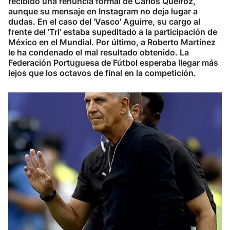
recibido una renuncia formal de Carlos Queiroz,
aunque su mensaje en Instagram no deja lugar a
Herri-kirolak
dudas. En el caso del 'Vasco' Aguirre, su cargo al
frente del 'Tri' estaba supeditado a la participación de
México en el Mundial. Por último, a Roberto Martínez
Balonmano
le ha condenado el mal resultado obtenido. La
Federación Portuguesa de Fútbol esperaba llegar más
Kirolak 360
lejos que los octavos de final en la competición.
Atletismo
Carreras de montaña
Más deportes
"Helmuga"