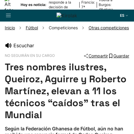
responde a la
Francia:
|
|
Hoy es noticia:
Burgos:
decisión de
7ª
4ª etapa
Oriamendi
etapa
ES
Inicio
Fútbol
Competiciones
Otras competiciones
Buscador
Escuchar
NO SEGUIRÁN EN SU CARGO
Compartir
Guardar
Fútbol
Tres nombres ilustres,
Pelota
Queiroz, Aguirre y Roberto
Martínez, elevan a 11 los
Remo
técnicos “caídos” tras el
Baloncesto
Mundial
Ciclismo
Según la Federación Ghanesa de Fútbol, aún no han