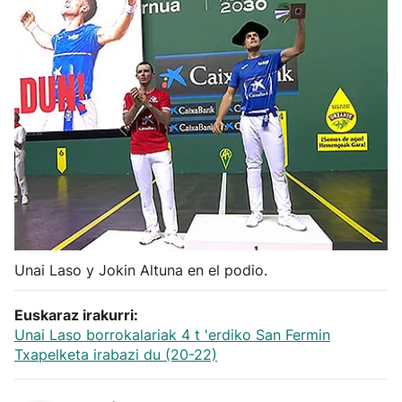
Herri-kirolak
Balonmano
Kirolak 360
Atletismo
Carreras de montaña
Unai Laso y Jokin Altuna en el podio.
Más deportes
Euskaraz irakurri:
"Helmuga"
Unai Laso borrokalariak 4 t 'erdiko San Fermin
Txapelketa irabazi du (20-22)