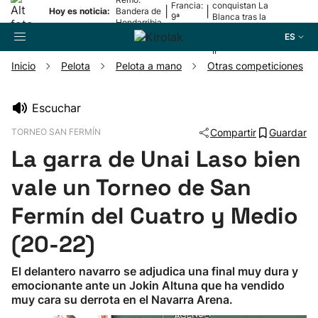
Francia:
conquistan La
|
|
Hoy es noticia:
Bandera de
9ª
Blanca tras la
Hondarribia
etapa
lesión de
ES
Mariezkurrena
II
Inicio
Pelota
Pelota a mano
Otras competiciones
Buscador
Escuchar
TORNEO SAN FERMÍN
Compartir
Guardar
Fútbol
La garra de Unai Laso bien
Pelota
vale un Torneo de San
Fermín del Cuatro y Medio
Remo
(20-22)
Baloncesto
El delantero navarro se adjudica una final muy dura y
emocionante ante un Jokin Altuna que ha vendido
Ciclismo
muy cara su derrota en el Navarra Arena.