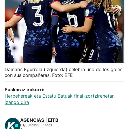
Herri-kirolak
Balonmano
Kirolak 360
Atletismo
Damaris Egurrola (izquierda) celebra uno de los goles
Carreras de montaña
con sus compañeras. Foto: EFE
Más deportes
Euskaraz irakurri:
Herbehereak eta Estatu Batuak final-zortzirenetan
izango dira
"Helmuga"
AGENCIAS | EITB
01/08/2023 - 14:23