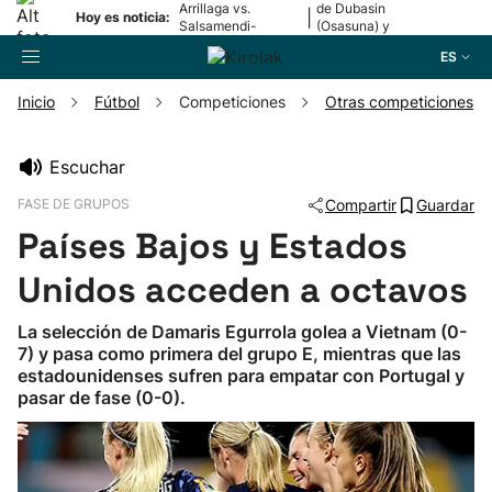
Arrillaga vs.
de Dubasin
|
Hoy es noticia:
Salsamendi-
(Osasuna) y
Bergara y Erasun
Valentini
ES
vs. Gaminde
(Alavés)
Inicio
Fútbol
Competiciones
Otras competiciones
Buscador
Escuchar
FASE DE GRUPOS
Compartir
Guardar
Fútbol
Países Bajos y Estados
Pelota
Unidos acceden a octavos
La selección de Damaris Egurrola golea a Vietnam (0-
Remo
7) y pasa como primera del grupo E, mientras que las
estadounidenses sufren para empatar con Portugal y
pasar de fase (0-0).
Baloncesto
Ciclismo