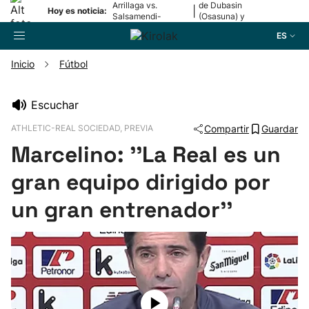
Arrillaga vs.
de Dubasin
|
Hoy es noticia:
Salsamendi-
(Osasuna) y
Bergara y Erasun
Valentini
ES
vs. Gaminde
(Alavés)
Inicio
Fútbol
Buscador
Escuchar
ATHLETIC-REAL SOCIEDAD, PREVIA
Compartir
Guardar
Fútbol
Marcelino: ''La Real es un
Pelota
gran equipo dirigido por
un gran entrenador''
Remo
Baloncesto
Ciclismo