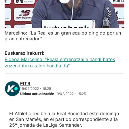
Herri-kirolak
Balonmano
Marcelino: ''La Real es un gran equipo dirigido por un
gran entrenador''
Kirolak 360
Euskaraz irakurri:
Atletismo
Bideoa Marcelino: "Reala entrenatzaile handi batek
zuzendutako talde handia da"
Carreras de montaña
EITB
Más deportes
19/02/2022 - 15:25
Última actualización
19/02/2022 - 15:25
"Helmuga"
El Athletic recibe a la Real Sociedad este domingo
en San Mamés, en el partido correspondiente a la
25ª jornada de LaLiga Santander.