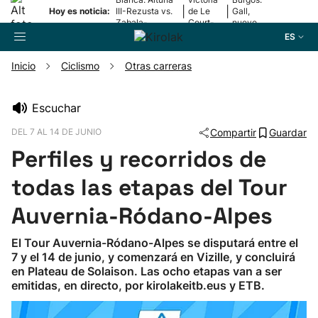
|
|
Hoy es noticia:
III-Rezusta vs.
de Le
Gall,
Zabala-
Court-
nuevo
Zabaleta
Pienaar
líder
ES
Inicio
Ciclismo
Otras carreras
Buscador
Escuchar
DEL 7 AL 14 DE JUNIO
Compartir
Guardar
Fútbol
Perfiles y recorridos de
Pelota
todas las etapas del Tour
Auvernia-Ródano-Alpes
Remo
El Tour Auvernia-Ródano-Alpes se disputará entre el
7 y el 14 de junio, y comenzará en Vizille, y concluirá
Baloncesto
en Plateau de Solaison. Las ocho etapas van a ser
emitidas, en directo, por kirolakeitb.eus y ETB.
Ciclismo