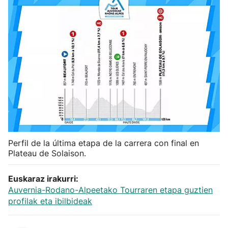
Herri-kirolak
Balonmano
Kirolak 360
Atletismo
Carreras de montaña
Perfil de la última etapa de la carrera con final en
Plateau de Solaison.
Más deportes
Euskaraz irakurri:
"Helmuga"
Auvernia-Rodano-Alpeetako Tourraren etapa guztien
profilak eta ibilbideak