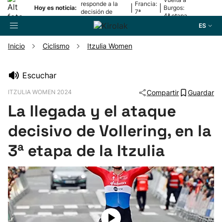
responde a la
Francia:
|
|
Hoy es noticia:
Burgos:
decisión de
7ª
4ª etapa
Oriamendi
etapa
ES
Inicio
Ciclismo
Itzulia Women
Buscador
Escuchar
ITZULIA WOMEN 2024
Compartir
Guardar
Fútbol
La llegada y el ataque
Pelota
decisivo de Vollering, en la
3ª etapa de la Itzulia
Remo
Baloncesto
Ciclismo