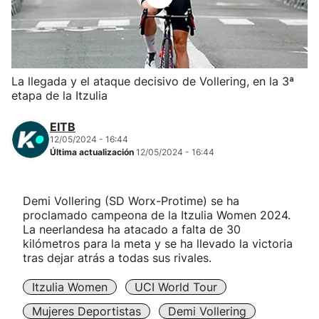
Herri-kirolak
Balonmano
La llegada y el ataque decisivo de Vollering, en la 3ª
etapa de la Itzulia
Kirolak 360
EITB
Atletismo
12/05/2024 - 16:44
Última actualización
12/05/2024 - 16:44
Carreras de montaña
Demi Vollering (SD Worx-Protime) se ha
proclamado campeona de la Itzulia Women 2024.
Más deportes
La neerlandesa ha atacado a falta de 30
kilómetros para la meta y se ha llevado la victoria
"Helmuga"
tras dejar atrás a todas sus rivales.
Itzulia Women
UCI World Tour
Mujeres Deportistas
Demi Vollering