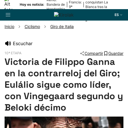
Francia:
conquistan La
|
|
Hoy es noticia:
Bandera de
9ª
Blanca tras la
Hondarribia
etapa
lesión de
ES
Mariezkurrena
II
Inicio
Ciclismo
Giro de Italia
Buscador
Escuchar
10ª ETAPA
Compartir
Guardar
Fútbol
Victoria de Filippo Ganna
en la contrarreloj del Giro;
Pelota
Eulálio sigue como líder,
Remo
con Vingegaard segundo y
Baloncesto
Beloki décimo
Ciclismo