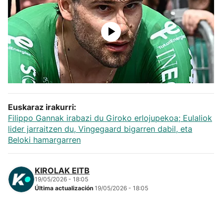
Herri-kirolak
Balonmano
Kirolak 360
Atletismo
Euskaraz irakurri:
Filippo Gannak irabazi du Giroko erlojupekoa; Eulaliok
Carreras de montaña
lider jarraitzen du, Vingegaard bigarren dabil, eta
Beloki hamargarren
Más deportes
KIROLAK EITB
"Helmuga"
19/05/2026 - 18:05
Última actualización
19/05/2026 - 18:05