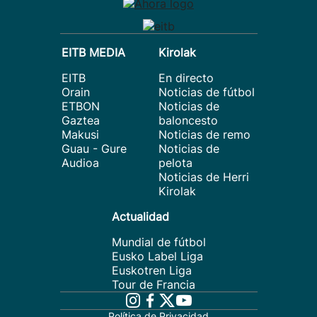
EITB MEDIA
Kirolak
EITB
En directo
Orain
Noticias de fútbol
ETBON
Noticias de
Gaztea
baloncesto
Makusi
Noticias de remo
Guau - Gure
Noticias de
Audioa
pelota
Noticias de Herri
Kirolak
Actualidad
Mundial de fútbol
Eusko Label Liga
Euskotren Liga
Tour de Francia
Política de Privacidad