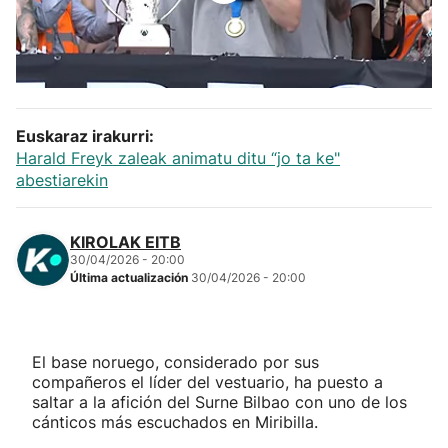
Herri-kirolak
Balonmano
Euskaraz irakurri:
Kirolak 360
Harald Freyk zaleak animatu ditu “jo ta ke"
abestiarekin
Atletismo
KIROLAK EITB
Carreras de montaña
30/04/2026 - 20:00
Última actualización
30/04/2026 - 20:00
Más deportes
"Helmuga"
El base noruego, considerado por sus
compañeros el líder del vestuario, ha puesto a
saltar a la afición del Surne Bilbao con uno de los
cánticos más escuchados en Miribilla.