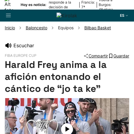
responde a la
Francia:
|
|
Hoy es noticia:
Burgos:
decisión de
7ª
4ª etapa
Oriamendi
etapa
ES
Inicio
Baloncesto
Equipos
Bilbao Basket
Buscador
Escuchar
FIBA EUROPE CUP
Compartir
Guardar
Fútbol
Harald Frey anima a la
afición entonando el
Pelota
cántico de “jo ta ke"
Remo
Baloncesto
Ciclismo