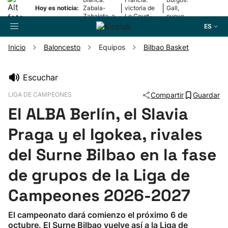
|
|
Hoy es noticia:
Zabala-
victoria de
Gall,
Zabaleta, a
Le Court-
nuevo
la final
Pienaar
líder
ES
Inicio
Baloncesto
Equipos
Bilbao Basket
Buscador
Escuchar
LIGA DE CAMPEONES
Compartir
Guardar
Fútbol
El ALBA Berlín, el Slavia
Pelota
Praga y el Igokea, rivales
del Surne Bilbao en la fase
Remo
de grupos de la Liga de
Baloncesto
Campeones 2026-2027
Ciclismo
El campeonato dará comienzo el próximo 6 de
octubre. El Surne Bilbao vuelve así a la Liga de