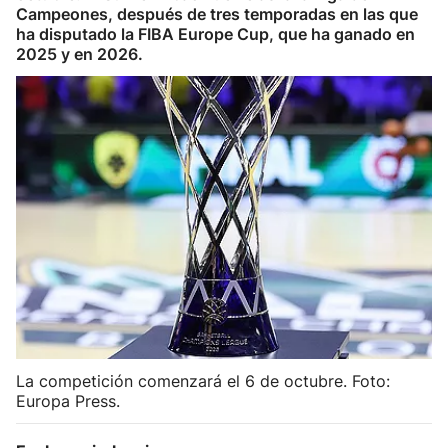
Campeones, después de tres temporadas en las que
Herri-kirolak
ha disputado la FIBA Europe Cup, que ha ganado en
2025 y en 2026.
Balonmano
Kirolak 360
Atletismo
Carreras de montaña
Más deportes
"Helmuga"
La competición comenzará el 6 de octubre. Foto:
Europa Press.