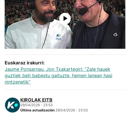
Herri-kirolak
Balonmano
Kirolak 360
Atletismo
Euskaraz irakurri:
Jaume Ponsarnau, Jon Txakartegiri: “Zale hauek
Carreras de montaña
guztiek beti babestu gaituzte, hemen lanean hasi
nintzenetik”
Más deportes
KIROLAK EITB
"Helmuga"
29/04/2026 - 23:53
Última actualización
29/04/2026 - 23:53