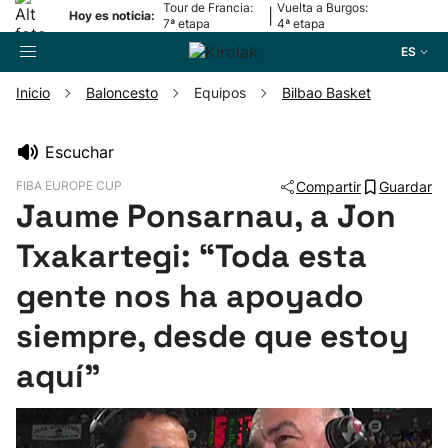
Tour de Francia:
Vuelta a Burgos:
|
Hoy es noticia:
7ª etapa
4ª etapa
ES
Inicio
Baloncesto
Equipos
Bilbao Basket
Buscador
Escuchar
FIBA EUROPE CUP
Compartir
Guardar
Fútbol
Jaume Ponsarnau, a Jon
Txakartegi: “Toda esta
Pelota
gente nos ha apoyado
Remo
siempre, desde que estoy
Baloncesto
aquí”
Ciclismo