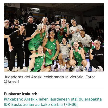
Herri-kirolak
Balonmano
Kirolak 360
Atletismo
Carreras de montaña
Más deportes
Jugadoras del Araski celebrando la victoria. Foto:
@Araski
"Helmuga"
Euskaraz irakurri:
Kutxabank Araskik lehen laurdenean utzi du erabakita
IDK Euskotrenen aurkako derbia (76-66)