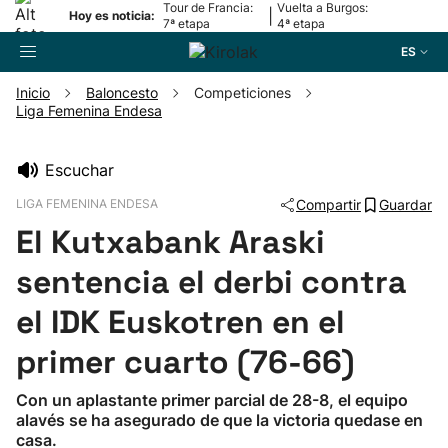
Tour de Francia:
Vuelta a Burgos:
|
Hoy es noticia:
7ª etapa
4ª etapa
ES
Inicio
Baloncesto
Competiciones
Liga Femenina Endesa
Buscador
Escuchar
Fútbol
LIGA FEMENINA ENDESA
Compartir
Guardar
El Kutxabank Araski
Pelota
sentencia el derbi contra
Remo
el IDK Euskotren en el
primer cuarto (76-66)
Baloncesto
Con un aplastante primer parcial de 28-8, el equipo
alavés se ha asegurado de que la victoria quedase en
Ciclismo
casa.