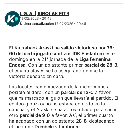
I. G. A. | KIROLAK EITB
15/02/2026 - 20:45
Última actualización
15/02/2026 - 20:45
El
Kutxabank Araski ha salido victorioso por 76-
66 del derbi jugado contra el IDK Euskotren
este
domingo en la 21ª jornada de la
Liga Femenina
Endesa
. Con un aplastante primer
parcial de 28-8
,
el equipo alavés se ha asegurado de que la
victoria quedase en casa.
Las locales han empezado de la mejor manera
posible el derbi, con un
parcial de 12-0
a favor
que ha marcado el guion que llevaría el partido. El
equipo gipuzkoano no estaba cómodo en la
cancha, y el Araski se ha aprovechado para sacar
otro
parcial de 9-0
a favor. Así, el primer cuarto
ha acabado con un aplastante
28-8
, destacando
el juego de
Dembele
y
Lahtinen
.