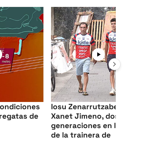
condiciones
Iosu Zenarrutzabeitia y
regatas de
Xanet Jimeno, dos
generaciones en la popa
de la trainera de