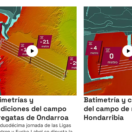
imetrías y
Batimetría y 
diciones del campo
del campo de 
regatas de Ondarroa
Hondarribia
 duodécima jornada de las Ligas
tren y Eusko Label se dipusta la