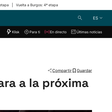
|
 etapa
Vuelta a Burgos: 4ª etapa
ES
"Helmuga"
Klisk
Para ti
En directo
Últimas noticias
Klisk
En directo
s
Para ti
Lo último
Compartir
Guardar
ara a la próxima