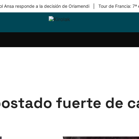
|
ol Ansa responde a la decisión de Oriamendi
Tour de Francia: 7ª
ri-
Balonmano
Kirolak
Atletismo
Carreras
Más
olak
360
de
deporte
Equipos
montaña
kolaritza
Competiciones
En
ri-
directo
otzea
Vídeos
ol Herri
por
atira
deporte
postado fuerte de c