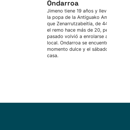
Ondarroa
Jimeno tiene 19 años y lleva cuatro e
la popa de la Antiguako Ama, mientr
que Zenarrutzabeitia, de 44 años, dej
el remo hace más de 20, pero el año
pasado volvió a enrolarse a la trainer
local. Ondarroa se encuentra en un
momento dulce y el sábado remará e
casa.