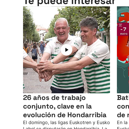
Te puede interesar
26 años de trabajo
Bat
conjunto, clave en la
con
evolución de Hondarribia
de 
El domingo, las ligas Euskotren y Eusko
En la
Label se disputarán en Hondarribia. La
Eusko