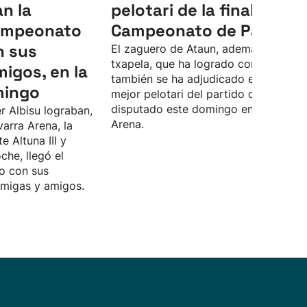
an la
pelotari de la final del
Campeonato
Campeonato de Parejas
n sus
El zaguero de Ataun, además de la
txapela, que ha logrado con Unai Las
migos, en la
también se ha adjudicado el premio a
mingo
mejor pelotari del partido definitivo,
disputado este domingo en el Navarr
r Albisu lograban,
Arena.
varra Arena, la
te Altuna III y
che, llegó el
o con sus
amigas y amigos.