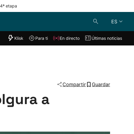
 4ª etapa
ES
"Helmuga"
Klisk
Para ti
En directo
Últimas noticias
Klisk
En directo
s
Para ti
Lo último
Compartir
Guardar
lgura a