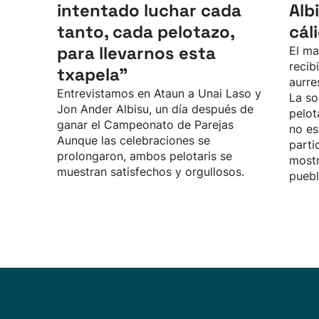
intentado luchar cada
Alb
tanto, cada pelotazo,
cál
para llevarnos esta
El ma
recib
txapela”
aurre
Entrevistamos en Ataun a Unai Laso y
La so
Jon Ander Albisu, un día después de
pelot
ganar el Campeonato de Parejas
no es
Aunque las celebraciones se
parti
prolongaron, ambos pelotaris se
mostr
muestran satisfechos y orgullosos.
puebl