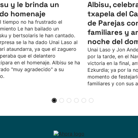
isu y le brinda un
Albisu, celebr
ido homenaje
txapela del 
de Parejas co
l tiempo no ha frustrado el
imiento Le han bailado un
familiares y a
sku y bertsolaris le han cantado.
noche del do
rpresa se la ha dado Unai Laso al
ari ataundarra, ya que el zaguero
Unai Laso y Jon Ande
peraba que el delantero
por la tarde, en el Na
cipara en el homenaje. Albisu se ha
victoria en la final, an
ado "muy agradecido" a su
Ezkurdia; ya por la no
o.
momento de festejarl
familiares y con sus 