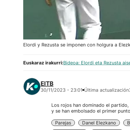
Elordi y Rezusta se imponen con holgura a Elezk
Euskaraz irakurri:
Bideoa: Elordi eta Rezusta ais
EITB
30/11/2023 - 23:01
Última actualización
Los rojos han dominado el partido,
y se han embolsado el primer punt
Parejas
Danel Elezkano
B