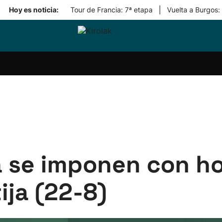
|
Hoy es noticia:
Tour de Francia: 7ª etapa
Vuelta a Burgos:
ri-
Balonmano
Kirolak
Atletismo
Carreras
Más
olak
360
de
deporte
Equipos
montaña
kolaritza
Competiciones
En
ri-
directo
otzea
Vídeos
ol Herri
por
atira
deporte
a se imponen con ho
ija (22-8)