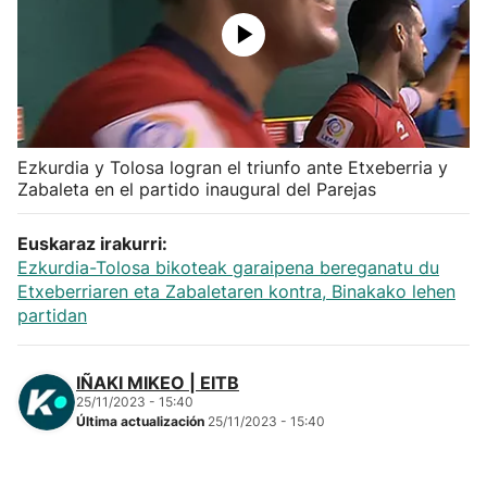
Herri-kirolak
Balonmano
Kirolak 360
Ezkurdia y Tolosa logran el triunfo ante Etxeberria y
Zabaleta en el partido inaugural del Parejas
Atletismo
Euskaraz irakurri:
Ezkurdia-Tolosa bikoteak garaipena bereganatu du
Carreras de montaña
Etxeberriaren eta Zabaletaren kontra, Binakako lehen
partidan
Más deportes
IÑAKI MIKEO | EITB
"Helmuga"
25/11/2023 - 15:40
Última actualización
25/11/2023 - 15:40