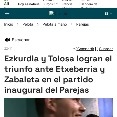
|
|
Hoy es noticia:
Burgos: 5ª
Francia:
Bandera de
etapa
8ª etapa
Ondarroa
ES
Inicio
Pelota
Pelota a mano
Parejas
Buscador
Escuchar
22-11
Compartir
Guardar
Fútbol
Ezkurdia y Tolosa logran el
Pelota
triunfo ante Etxeberria y
Zabaleta en el partido
Remo
inaugural del Parejas
Baloncesto
Ciclismo