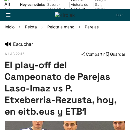
|
|
Hoy es noticia:
Zabala-
victoria de
Gall,
Zabaleta, a
Le Court-
nuevo
la final
Pienaar
líder
ES
Inicio
Pelota
Pelota a mano
Parejas
Buscador
Escuchar
A LAS 22:15
Compartir
Guardar
Fútbol
El play-off del
Pelota
Campeonato de Parejas
Laso-Imaz vs P.
Remo
Etxeberria-Rezusta, hoy,
Baloncesto
en eitb.eus y ETB1
Ciclismo