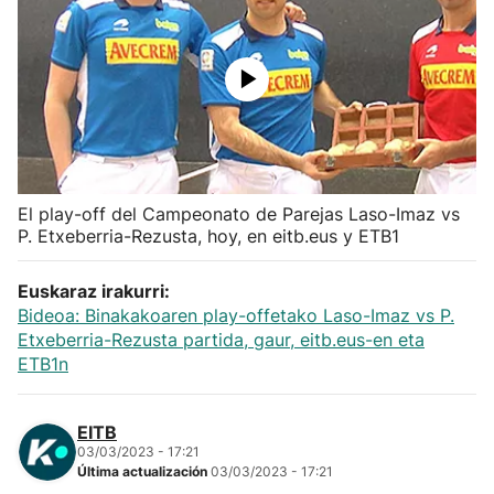
Herri-kirolak
Balonmano
Kirolak 360
El play-off del Campeonato de Parejas Laso-Imaz vs
Atletismo
P. Etxeberria-Rezusta, hoy, en eitb.eus y ETB1
Carreras de montaña
Euskaraz irakurri:
Bideoa: Binakakoaren play-offetako Laso-Imaz vs P.
Más deportes
Etxeberria-Rezusta partida, gaur, eitb.eus-en eta
ETB1n
"Helmuga"
EITB
03/03/2023 - 17:21
Última actualización
03/03/2023 - 17:21