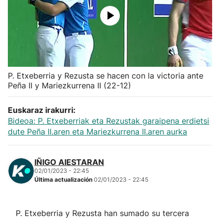
Herri-kirolak
Balonmano
Kirolak 360
P. Etxeberria y Rezusta se hacen con la victoria ante
Peña II y Mariezkurrena II (22-12)
Atletismo
Euskaraz irakurri:
Bideoa: P. Etxeberriak eta Rezustak garaipena erdietsi
Carreras de montaña
dute Peña II.aren eta Mariezkurrena II.aren aurka
Más deportes
IÑIGO AIESTARAN
02/01/2023 - 22:45
"Helmuga"
Última actualización
02/01/2023 - 22:45
P. Etxeberria y Rezusta han sumado su tercera