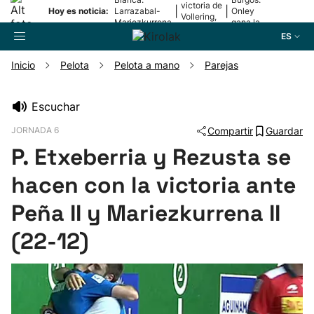
victoria de
|
|
Hoy es noticia:
Larrazabal-
Onley
Vollering,
Mariezkurrena
gana la
en la 5ª
II, a la final
2ª etapa
ES
etapa
Inicio
Pelota
Pelota a mano
Parejas
Buscador
Escuchar
JORNADA 6
Compartir
Guardar
Fútbol
P. Etxeberria y Rezusta se
Pelota
hacen con la victoria ante
Peña II y Mariezkurrena II
Remo
(22-12)
Baloncesto
Ciclismo