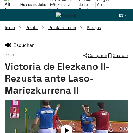
|
|
Hoy es noticia:
III-Rezusta vs.
de Le
Gall,
Zabala-
Court-
nuevo
Zabaleta
Pienaar
líder
ES
Inicio
Pelota
Pelota a mano
Parejas
Buscador
Escuchar
22-11
Compartir
Guardar
Fútbol
Victoria de Elezkano II-
Pelota
Rezusta ante Laso-
Mariezkurrena II
Remo
Baloncesto
Ciclismo