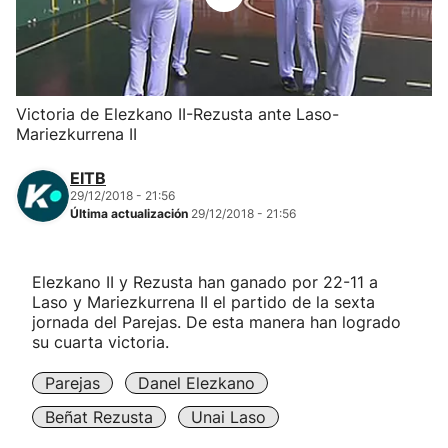
Herri-kirolak
Balonmano
Victoria de Elezkano II-Rezusta ante Laso-
Mariezkurrena II
Kirolak 360
EITB
Atletismo
29/12/2018 - 21:56
Última actualización
29/12/2018 - 21:56
Carreras de montaña
Elezkano II y Rezusta han ganado por 22-11 a
Laso y Mariezkurrena II el partido de la sexta
Más deportes
jornada del Parejas. De esta manera han logrado
su cuarta victoria.
"Helmuga"
Parejas
Danel Elezkano
Beñat Rezusta
Unai Laso