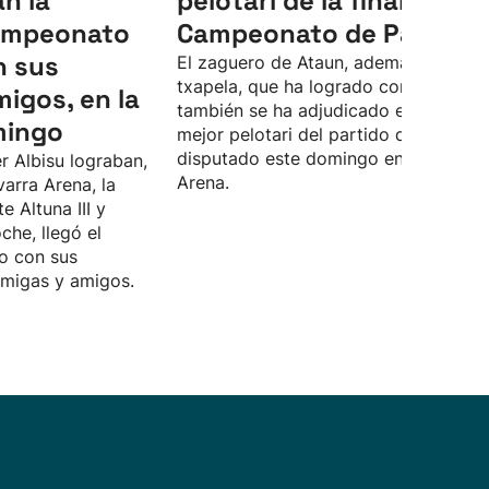
an la
pelotari de la final del
Campeonato
Campeonato de Parejas
n sus
El zaguero de Ataun, además de la
txapela, que ha logrado con Unai Las
migos, en la
también se ha adjudicado el premio a
mingo
mejor pelotari del partido definitivo,
disputado este domingo en el Navarr
r Albisu lograban,
Arena.
varra Arena, la
te Altuna III y
che, llegó el
o con sus
amigas y amigos.