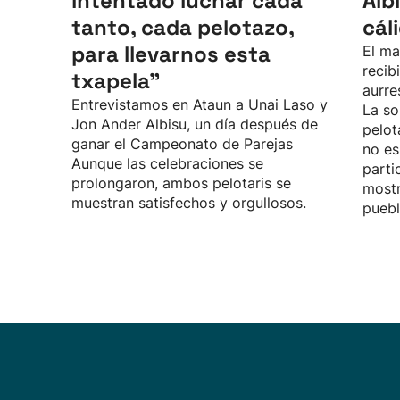
intentado luchar cada
Alb
tanto, cada pelotazo,
cál
para llevarnos esta
El ma
recib
txapela”
aurre
Entrevistamos en Ataun a Unai Laso y
La so
Jon Ander Albisu, un día después de
pelot
ganar el Campeonato de Parejas
no es
Aunque las celebraciones se
parti
prolongaron, ambos pelotaris se
mostr
muestran satisfechos y orgullosos.
puebl