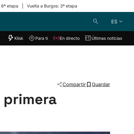
|
: 6ª etapa
Vuelta a Burgos: 3ª etapa
ES
"Helmuga"
Klisk
Para ti
En directo
Últimas noticias
Klisk
En directo
s
Para ti
Lo último
Compartir
Guardar
 primera