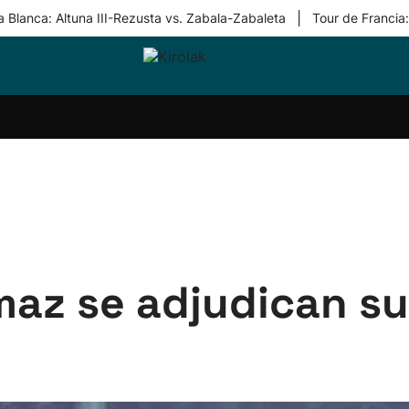
|
 Blanca: Altuna III-Rezusta vs. Zabala-Zabaleta
Tour de Francia
ri-
Balonmano
Kirolak
Atletismo
Carreras
Más
olak
360
de
deporte
Equipos
montaña
kolaritza
Competiciones
En
ri-
directo
otzea
Vídeos
ol Herri
por
atira
deporte
maz se adjudican su