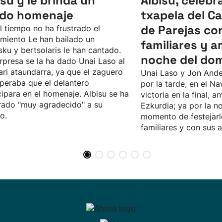
isu y le brinda un
Albisu, celebr
ido homenaje
txapela del 
de Parejas co
l tiempo no ha frustrado el
imiento Le han bailado un
familiares y a
sku y bertsolaris le han cantado.
noche del do
rpresa se la ha dado Unai Laso al
ari ataundarra, ya que el zaguero
Unai Laso y Jon Ande
peraba que el delantero
por la tarde, en el Na
cipara en el homenaje. Albisu se ha
victoria en la final, an
ado "muy agradecido" a su
Ezkurdia; ya por la no
o.
momento de festejarl
familiares y con sus 