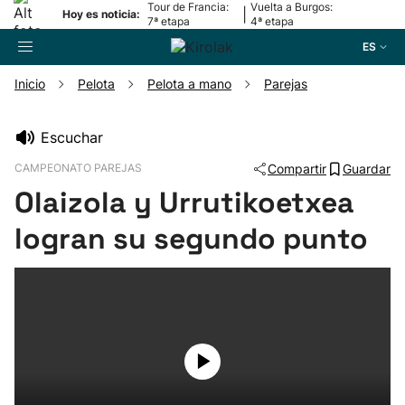
Tour de Francia:
Vuelta a Burgos:
|
Hoy es noticia:
7ª etapa
4ª etapa
ES
Inicio
Pelota
Pelota a mano
Parejas
Buscador
Escuchar
CAMPEONATO PAREJAS
Compartir
Guardar
Fútbol
Olaizola y Urrutikoetxea
Pelota
logran su segundo punto
Remo
Baloncesto
Ciclismo