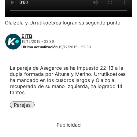
Herri-kirolak
Olaizola y Urrutikoetxea logran su segundo punto
Balonmano
EITB
19/12/2015 - 22:39
Kirolak 360
Última actualización
19/12/2015 - 22:39
Atletismo
La pareja de Asegarce se ha impuesto 22-13 a la
dupla formada por Altuna y Merino. Urrutikoetxea
Carreras de montaña
ha mandado en los cuadros largos y Olaizola,
recuperado de su mano izquierda, ha logrado 14
tantos.
Más deportes
Parejas
"Helmuga"
Publicidad