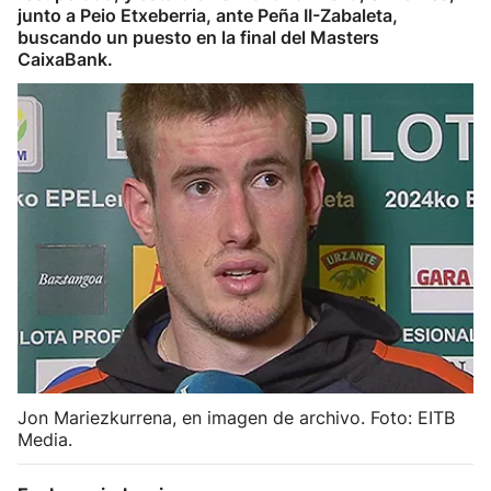
junto a Peio Etxeberria, ante Peña II-Zabaleta,
Herri-kirolak
buscando un puesto en la final del Masters
CaixaBank.
Balonmano
Kirolak 360
Atletismo
Carreras de montaña
Más deportes
"Helmuga"
Jon Mariezkurrena, en imagen de archivo. Foto: EITB
Media.