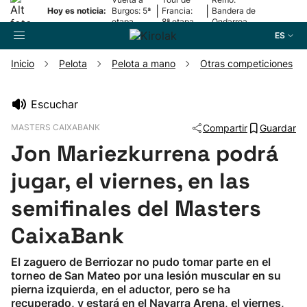
|
|
Hoy es noticia:
Burgos: 5ª
Francia:
Bandera de
etapa
8ª etapa
Ondarroa
ES
Inicio
Pelota
Pelota a mano
Otras competiciones
Buscador
Escuchar
MASTERS CAIXABANK
Compartir
Guardar
Fútbol
Jon Mariezkurrena podrá
Pelota
jugar, el viernes, en las
semifinales del Masters
Remo
CaixaBank
Baloncesto
El zaguero de Berriozar no pudo tomar parte en el
torneo de San Mateo por una lesión muscular en su
Ciclismo
pierna izquierda, en el aductor, pero se ha
recuperado, y estará en el Navarra Arena, el viernes,