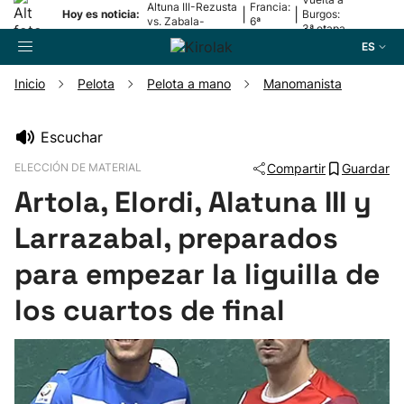
Altuna III-Rezusta
Francia:
|
|
Hoy es noticia:
Burgos:
vs. Zabala-
6ª
3ª etapa
Zabaleta
etapa
ES
Inicio
Pelota
Pelota a mano
Manomanista
Buscador
Escuchar
ELECCIÓN DE MATERIAL
Compartir
Guardar
Fútbol
Artola, Elordi, Alatuna III y
Pelota
Larrazabal, preparados
para empezar la liguilla de
Remo
los cuartos de final
Baloncesto
Ciclismo