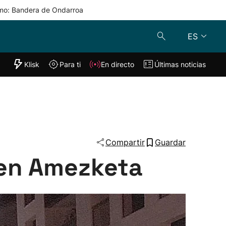
mo: Bandera de Ondarroa
ES
"Helmuga"
Klisk
Para ti
En directo
Últimas noticias
Klisk
En directo
s
Para ti
Lo último
Compartir
Guardar
 en Amezketa