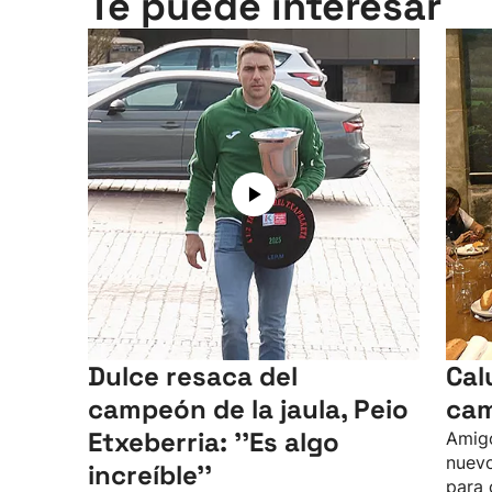
Te puede interesar
Dulce resaca del
Cal
campeón de la jaula, Peio
cam
Etxeberria: ''Es algo
Amigo
nuev
increíble''
para 