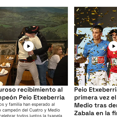
uroso recibimiento al
Peio Etxeberr
peón Peio Etxeberria
primera vez el
Medio tras de
s y familia han esperado al
o campeón del Cuatro y Medio
Zabala en la fi
celebrar todos juntos la txapela